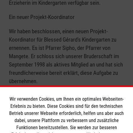
Erzieherin im Kindergarten verfügbar sein.
Ein neuer Projekt-Koordinator
Wir haben beschlossen, einen neuen Projekt-
Koordinator für Blessed Gérard's Kindergarten zu
ernennen. Es ist Pfarrer Sipho, der Pfarrer von
Mangete. Er schloss sich unserer Bruderschaft im
September 1998 als aktives Mitglied an und hat sich
freundlicherweise bereit erklärt, diese Aufgabe zu
übernehmen.
Wir verwenden Cookies, um Ihnen ein optimales Webseiten-
Zurück zu allen Meldungen
Erlebnis zu bieten. Diese Cookies sind für den technischen
Betrieb unserer Webseite erforderlich, helfen uns aber auch
dabei, unsere Plattform zu verbessern und zusätzliche
Funktionen bereitzustellen. Sie werden zur besseren