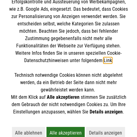
Erfolgskontrolle und Aussteuerung von Werbekampagnen,
wie z.B. Google Ads, eingesetzt. Das bedeutet, dass Cookies
Brotherhood of Blessed Gérard
zur Personalisierung von Anzeigen verwendet werden. Sie
entscheiden selbst, welche Kategorien Sie zulassen
möchten. Beachten Sie jedoch, dass bei fehlender
Order of Malta
Zustimmung gegebenenfalls nicht mehr alle
Funktionalitäten der Webseite zur Verfügung stehen.
Our organisation
Information
Weitere Infos finden Sie in unseren speziellen Cookie-
Care Centre
Datenschutzhinweisen unter folgendem
Link
.
Health care
Contact
Child Care
Technisch notwendige Cookies können nicht abgelehnt
Imprint
Our address in South Africa
werden, da ein Betrieb der Seite dann nicht mehr
Emergency aid
Data protection
gewährleistet werden kann.
How you can help
Mit dem Klick auf
Alle akzeptieren
stimmen Sie zusätzlich
dem Gebrauch der nicht notwendigen Cookies zu. Um Ihre
Brotherhood of Blessed Gérard
Einstellungen anzupassen, wählen Sie
Details anzeigen
.
P O Box 440
Social networks
Mandeni 4490
Alle ablehnen
Alle akzeptieren
Details anzeigen
Republic of South Africa