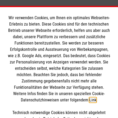
Wir verwenden Cookies, um Ihnen ein optimales Webseiten-
Zurück zu allen Meldungen
Erlebnis zu bieten. Diese Cookies sind für den technischen
Betrieb unserer Webseite erforderlich, helfen uns aber auch
dabei, unsere Plattform zu verbessern und zusätzliche
Funktionen bereitzustellen. Sie werden zur besseren
Erfolgskontrolle und Aussteuerung von Werbekampagnen,
wie z.B. Google Ads, eingesetzt. Das bedeutet, dass Cookies
Brotherhood of Blessed Gérard
zur Personalisierung von Anzeigen verwendet werden. Sie
entscheiden selbst, welche Kategorien Sie zulassen
möchten. Beachten Sie jedoch, dass bei fehlender
Order of Malta
Zustimmung gegebenenfalls nicht mehr alle
Funktionalitäten der Webseite zur Verfügung stehen.
Our organisation
Information
Weitere Infos finden Sie in unseren speziellen Cookie-
Care Centre
Datenschutzhinweisen unter folgendem
Link
.
Health care
Contact
Child Care
Technisch notwendige Cookies können nicht abgelehnt
Imprint