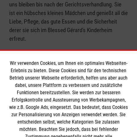
uns bleiben bis nach der Gerichtsverhandlung. Sie
ist ein hübsches kleines Mädchen und genießt all die
Liebe, Pflege, das gute Essen und die Sicherheit
derer sie sich im Blessed Gérard's Kinderheim
erfreut.
Wir verwenden Cookies, um Ihnen ein optimales Webseiten-
Zurück zu allen Meldungen
Erlebnis zu bieten. Diese Cookies sind für den technischen
Betrieb unserer Webseite erforderlich, helfen uns aber auch
dabei, unsere Plattform zu verbessern und zusätzliche
Funktionen bereitzustellen. Sie werden zur besseren
Erfolgskontrolle und Aussteuerung von Werbekampagnen,
wie z.B. Google Ads, eingesetzt. Das bedeutet, dass Cookies
Brotherhood of Blessed Gérard
zur Personalisierung von Anzeigen verwendet werden. Sie
entscheiden selbst, welche Kategorien Sie zulassen
möchten. Beachten Sie jedoch, dass bei fehlender
Malteserorden
Zustimmung gegebenenfalls nicht mehr alle