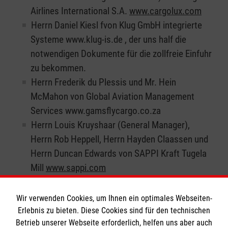
Airlines International S.A.
www.cargolux.com
Herrn Daniel Kiesl fvon Klug GmbH integrierte
Systeme www.klug-is.de , der uns half die
notwendigen Dokumente für die zollfreie Einfuhr
zu bekommen.
Herrn Frederik du Plessis und Mr. Hein
McMahon von Global Aviation Management
Services www.gamsflycargo.co.za
Herrn Louis Kruyshaar (General Manager),
Herrn Rob Heppell, Herrn Hayden Claassen und
Herrn Duncan Edwards von SAPPI Kraft Tugela
Mill
www.sappi.com
Wir verwenden Cookies, um Ihnen ein optimales Webseiten-
Zurück zu allen Meldungen
Erlebnis zu bieten. Diese Cookies sind für den technischen
Betrieb unserer Webseite erforderlich, helfen uns aber auch