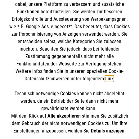
dabei, unsere Plattform zu verbessern und zusätzliche
Funktionen bereitzustellen. Sie werden zur besseren
Erfolgskontrolle und Aussteuerung von Werbekampagnen,
wie z.B. Google Ads, eingesetzt. Das bedeutet, dass Cookies
Brotherhood of Blessed Gérard
zur Personalisierung von Anzeigen verwendet werden. Sie
entscheiden selbst, welche Kategorien Sie zulassen
möchten. Beachten Sie jedoch, dass bei fehlender
Order of Malta
Zustimmung gegebenenfalls nicht mehr alle
Funktionalitäten der Webseite zur Verfügung stehen.
Our organisation
Information
Weitere Infos finden Sie in unseren speziellen Cookie-
Care Centre
Datenschutzhinweisen unter folgendem
Link
.
Health care
Contact
Child Care
Technisch notwendige Cookies können nicht abgelehnt
Imprint
Our address in South Africa
werden, da ein Betrieb der Seite dann nicht mehr
Emergency aid
Data protection
gewährleistet werden kann.
How you can help
Mit dem Klick auf
Alle akzeptieren
stimmen Sie zusätzlich
dem Gebrauch der nicht notwendigen Cookies zu. Um Ihre
Brotherhood of Blessed Gérard
Einstellungen anzupassen, wählen Sie
Details anzeigen
.
P O Box 440
Social networks