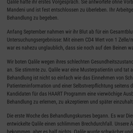
Qalile hatte ihr erstes Vorgespräch. Sie antwortete ohne Vorb
Mandeni und ist fest entschlossen zu überleben. Ihr Arbeitgeb
Behandlung zu begeben.
Anfang September nahmen wir ihr Blut ab für ein Gesamtblutb
Untersuchungsergebnisse: Mit einem CD4 Wert von 1 Zelle/
war es nahezu unglaublich, dass sie noch auf den Beinen w
Wir boten Qalile wegen ihres schlechten Gesundheitszustan
an. Sie stimmte zu. Qalile war eine Musterpatientin und tat a
Behandlung ist nicht so einfach wie das Einnehmen von Sch
Patienteninformation und einer Selbstverpflichtung seitens d
Kandidaten für das HAART Programm eine vierwöchige Ausb
Behandlung zu erlernen, zu akzeptieren und später einzuhalt
Die erste Woche des Behandlungskurses begann. Es war Dien
entwickelte Qalile einen schlimmen Brechdurchfall. Unsere Är
bekommen, aber es half nichts. Qalile wurde schwächer und 