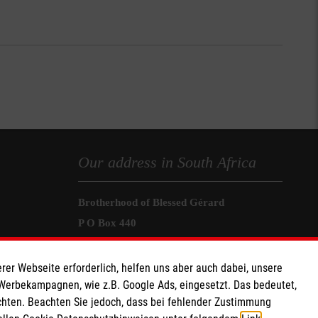
Our address in South Africa
Brotherhood of Blessed Gérard
P O Box 440
Mandeni 4490
Südafrikanische Republik
rer Webseite erforderlich, helfen uns aber auch dabei, unsere
 Werbekampagnen, wie z.B. Google Ads, eingesetzt. Das bedeutet,
Telefon +27 82 492 4043
chten. Beachten Sie jedoch, dass bei fehlender Zustimmung