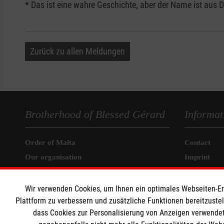
* Das ist eine wahre Geschichte, aber der Name ist aus 
Zurück zu allen Meldungen
Brotherhood of Blessed Gérard
Informat
Order of Malta
Contact
Our organisation
Imprint
Care Centre
Data protec
Health care
Wir verwenden Cookies, um Ihnen ein optimales Webseiten-Erle
Plattform zu verbessern und zusätzliche Funktionen bereitzuste
Child Care
dass Cookies zur Personalisierung von Anzeigen verwendet
Emergency aid