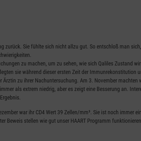
 zurück. Sie fühlte sich nicht allzu gut. So entschloß man sich
hwierigkeiten.
suchungen zu machen, um zu sehen, wie sich Qaliles Zustand wir
egten sie während dieser ersten Zeit der Immunrekonstitution un
r Ärztin zu ihrer Nachuntersuchung. Am 3. November machten wi
mmer als extrem niedrig, aber es zeigt eine Besserung an. Inter
 Ergebnis.
ezember war ihr CD4 Wert 39 Zellen/mm³. Sie ist noch immer eine
 unter Beweis stellen wie gut unser HAART Programm funktionier