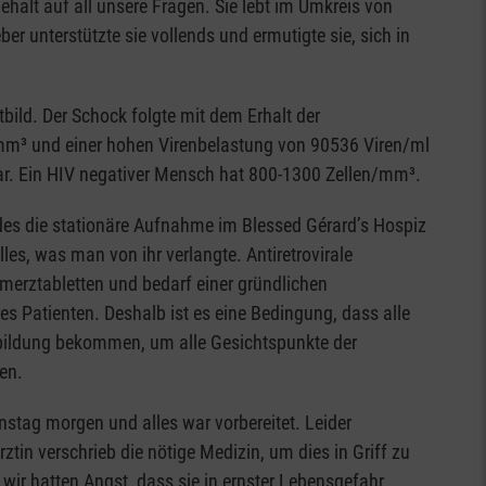
ehalt auf all unsere Fragen. Sie lebt im Umkreis von
er unterstützte sie vollends und ermutigte sie, sich in
ild. Der Schock folgte mit dem Erhalt der
mm³ und einer hohen Virenbelastung von 90536 Viren/ml
ar. Ein HIV negativer Mensch hat 800-1300 Zellen/mm³.
des die stationäre Aufnahme im Blessed Gérard’s Hospiz
lles, was man von ihr verlangte. Antiretrovirale
merztabletten und bedarf einer gründlichen
es Patienten. Deshalb ist es eine Bedingung, dass alle
ildung bekommen, um alle Gesichtspunkte der
en.
stag morgen und alles war vorbereitet. Leider
ztin verschrieb die nötige Medizin, um dies in Griff zu
wir hatten Angst, dass sie in ernster Lebensgefahr