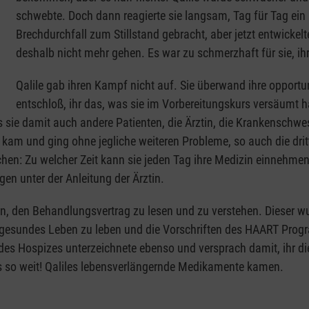
schwebte. Doch dann reagierte sie langsam, Tag für Tag ein
Brechdurchfall zum Stillstand gebracht, aber jetzt entwicke
deshalb nicht mehr gehen. Es war zu schmerzhaft für sie, ih
Qalile gab ihren Kampf nicht auf. Sie überwand ihre opportun
entschloß, ihr das, was sie im Vorbereitungskurs versäumt ha
 sie damit auch andere Patienten, die Ärztin, die Krankenschwes
 kam und ging ohne jegliche weiteren Probleme, so auch die dri
en: Zu welcher Zeit kann sie jeden Tag ihre Medizin einnehmen
n unter der Anleitung der Ärztin.
en Behandlungsvertrag zu lesen und zu verstehen. Dieser wurde i
es, gesundes Leben zu leben und die Vorschriften des HAART Prog
r des Hospizes unterzeichnete ebenso und versprach damit, ihr d
es so weit! Qaliles lebensverlängernde Medikamente kamen.