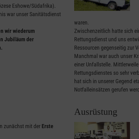
Diözese Eshowe/Südafrika).
nis war unser Sanitätsdienst
waren.
en wir wiederum
Zwischenzeitlich hatte sich 
en Jubiläum der
Rettungsdienst und uns entwic
n.
Ressourcen gegenseitig zur V
Manchmal war auch unser Kra
einer Unfallstelle. Mittlerweil
Rettungsdienstes so sehr verbe
hat sich in unserer Gegend et
Notfalleinsätzen gerufen wer
Ausrüstung
n zunächst mit der
Erste