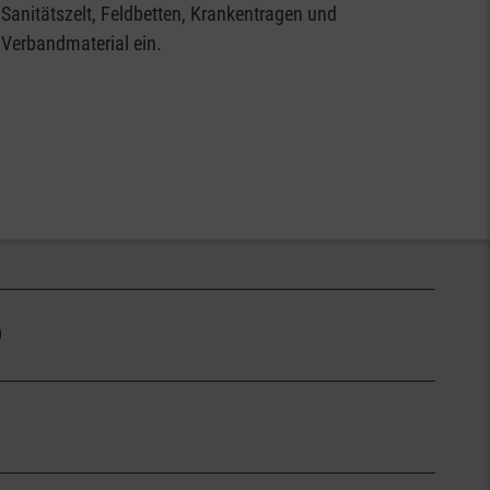
Sanitätszelt, Feldbetten, Krankentragen und
Verbandmaterial ein.
9
en wir unseren ersten Notfalleinsatz.
ung des Blessed Gérard's Erste Hilfe- und Notdienstes