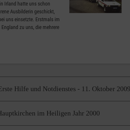
n Irland hatte uns schon
rene Ausbilderin geschickt,
bei uns einsetzte. Erstmals im
 England zu uns, die mehrere
Erste Hilfe und Notdienstes - 11. Oktober 200
rankenwagen.
Hauptkirchen im Heiligen Jahr 2000
Kurs und unsere erste Einsatzübung gehalten. Im selben Jahr hatt
e Hilfe und Notdienstes / Erster Sanitätsdienst und die Einweih