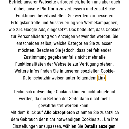
UNSERE BEREITSCHAFT UND FÄHIGKEIT ALS
Betrieb unserer Webseite erforderlich, helfen uns aber auch
HILFSORGANISATION IM ZIVIL- UND
dabei, unsere Plattform zu verbessern und zusätzliche
Funktionen bereitzustellen. Sie werden zur besseren
KATASTROPHENSCHUTZ MITZUARBEITEN
Erfolgskontrolle und Aussteuerung von Werbekampagnen,
UNTER BEWEIS GESTELLT
wie z.B. Google Ads, eingesetzt. Das bedeutet, dass Cookies
Brotherhood of Blessed Gérard
zur Personalisierung von Anzeigen verwendet werden. Sie
Am Morgen des 26. Januar 1996 gab das
entscheiden selbst, welche Kategorien Sie zulassen
Ministerium für Wasserangelegenheiten eine
möchten. Beachten Sie jedoch, dass bei fehlender
Überschwemmungswarnung u.a. für alle
Malteserorden
Zustimmung gegebenenfalls nicht mehr alle
Menschen, die entlang des Tugelaflusses
Funktionalitäten der Webseite zur Verfügung stehen.
Unsere Organisation
Informationen
leben. Die örtliche Zivilschutzbehörde wurde
Weitere Infos finden Sie in unseren speziellen Cookie-
Care-Zentrum
Datenschutzhinweisen unter folgendem
Link
.
angewiesen, die Menschen, die in den
Gesundheitspflege
Niederungen entlang des Flusses wohnen, zu
Kontakt
Kinderpflege
Technisch notwendige Cookies können nicht abgelehnt
evakuieren, besonders im Bereich der Siedlung
Impressum
Unsere Anschrift in Südafrika
werden, da ein Betrieb der Seite dann nicht mehr
Nothilfe
Tugela Rail. Als der Tugelafluß Teile der
Datenschutz
gewährleistet werden kann.
So können Sie helfen
Township Sundumbili zu überschwemmen
Mit dem Klick auf
Alle akzeptieren
stimmen Sie zusätzlich
drohte, hielt die Geschäftsführung und die
dem Gebrauch der nicht notwendigen Cookies zu. Um Ihre
Brotherhood of Blessed Gérard
Einstellungen anzupassen, wählen Sie
Details anzeigen
.
Caritasdirektorin der Brotherhood of Blessed
P O Box 440